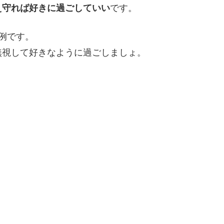
え守れば好きに過ごしていい
です。
例です。
無視して好きなように過ごしましょ。